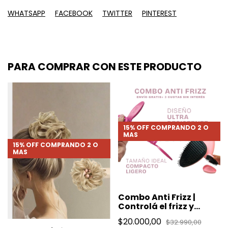
WHATSAPP
FACEBOOK
TWITTER
PINTEREST
PARA COMPRAR CON ESTE PRODUCTO
15% OFF COMPRANDO 2 O
MAS
15% OFF COMPRANDO 2 O
MAS
Combo Anti Frizz |
Controlá el frizz y
cuidá tu cabello donde
$20.000,00
$32.990,00
vayas