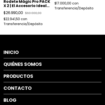
Rodete Mágic Pro PACK
$17.000,00
con
X 2 | El Accesorio Ideal
Transferencia/Depósito
para Rodetes
$26.990,00
$60.000,00
Voluminosos y
Naturales en Segundos
$22.941,50
con
Transferencia/Depósito
INICIO
QUIÉNES SOMOS
PRODUCTOS
CONTACTO
BLOG