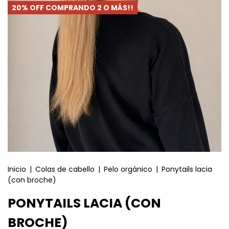
20% OFF COMPRANDO 2 O MÁS!!
Inicio
|
Colas de cabello
|
Pelo orgánico
|
Ponytails lacia
(con broche)
PONYTAILS LACIA (CON
BROCHE)