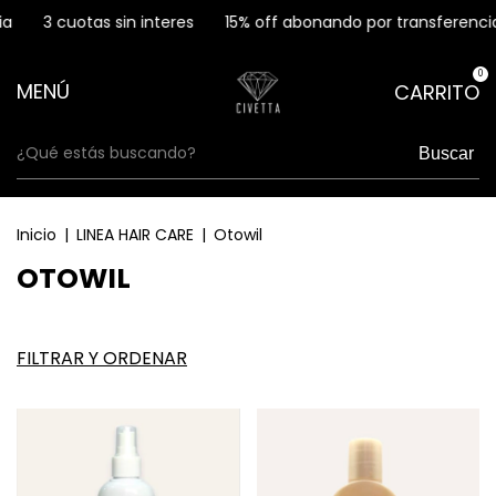
a
3 cuotas sin interes
15% off abonando por transferenci
0
MENÚ
CARRITO
Buscar
Inicio
|
LINEA HAIR CARE
|
Otowil
OTOWIL
FILTRAR Y ORDENAR