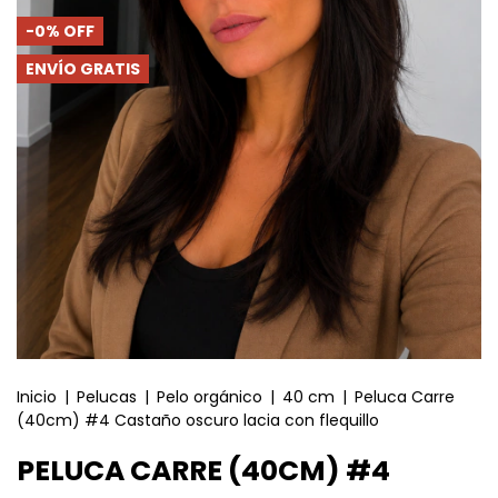
-
0
%
OFF
ENVÍO GRATIS
Inicio
|
Pelucas
|
Pelo orgánico
|
40 cm
|
Peluca Carre
(40cm) #4 Castaño oscuro lacia con flequillo
PELUCA CARRE (40CM) #4