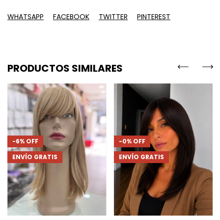
WHATSAPP
FACEBOOK
TWITTER
PINTEREST
PRODUCTOS SIMILARES
-
6
%
OFF
-
0
%
OFF
ENVÍO GRATIS
ENVÍO GRATIS