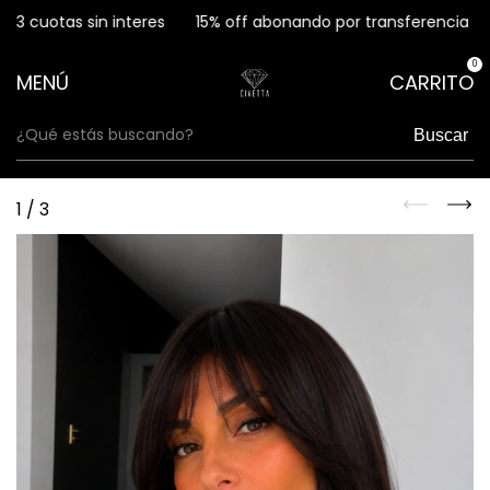
 cuotas sin interes
15% off abonando por transferencia
3 
0
MENÚ
CARRITO
Buscar
1
/
3