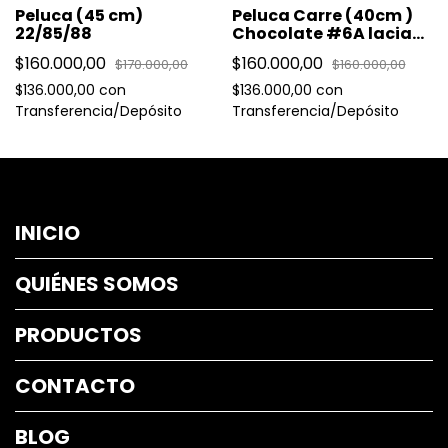
Peluca (45 cm)
Peluca Carre (40cm )
22/85/88
Chocolate #6A lacia
con flequillo
$160.000,00
$160.000,00
$170.000,00
$160.000,00
$136.000,00
con
$136.000,00
con
Transferencia/Depósito
Transferencia/Depósito
INICIO
QUIÉNES SOMOS
PRODUCTOS
CONTACTO
BLOG