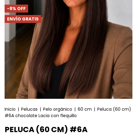
-
9
%
OFF
ENVÍO GRATIS
Inicio
|
Pelucas
|
Pelo orgánico
|
60 cm
|
Peluca (60 cm)
#6A chocolate Lacia con flequillo
PELUCA (60 CM) #6A