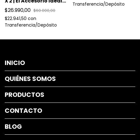
X 2 | El Accesorio Ideal
Transferencia/Depósito
para Rodetes
$26.990,00
$60.000,00
Voluminosos y
Naturales en Segundos
$22.941,50
con
Transferencia/Depósito
INICIO
QUIÉNES SOMOS
PRODUCTOS
CONTACTO
BLOG