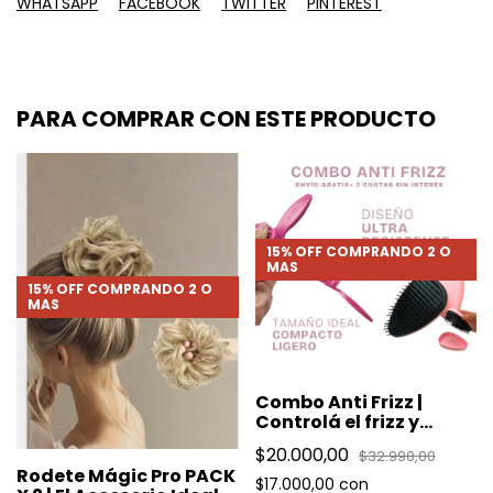
WHATSAPP
FACEBOOK
TWITTER
PINTEREST
PARA COMPRAR CON ESTE PRODUCTO
15% OFF COMPRANDO 2 O
MAS
15% OFF COMPRANDO 2 O
MAS
Combo Anti Frizz |
Controlá el frizz y
cuidá tu cabello donde
$20.000,00
$32.990,00
vayas
Rodete Mágic Pro PACK
$17.000,00
con