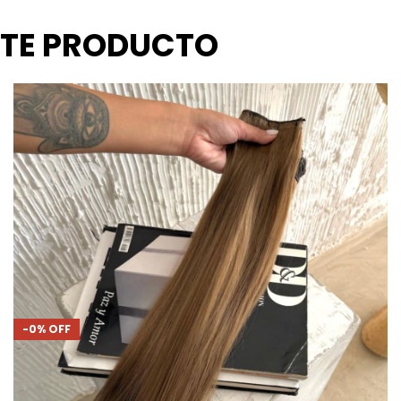
STE PRODUCTO
-
0
%
OFF