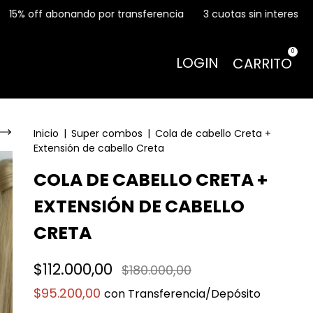
 por transferencia
3 cuotas sin interes
15% off abonando 
0
LOGIN
CARRITO
Inicio
|
Super combos
|
Cola de cabello Creta +
Extensión de cabello Creta
COLA DE CABELLO CRETA +
EXTENSIÓN DE CABELLO
CRETA
$112.000,00
$180.000,00
$95.200,00
con
Transferencia/Depósito