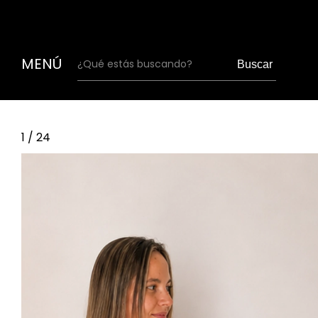
15% off abonand
MENÚ
Buscar
1
/
24